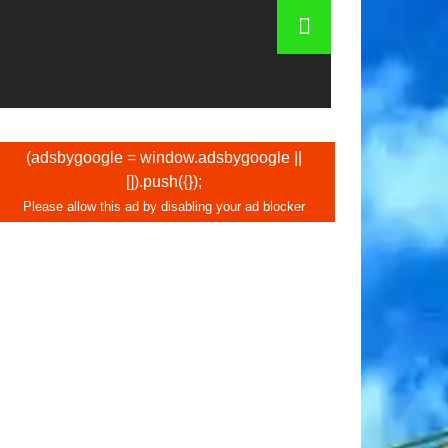
 - fotos, que ver
(adsbygoogle = window.adsbygoogle ||
[]).push({});